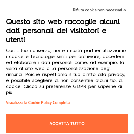
Resta in contatto
Rifiuta cookie non necessari ✕

Questo sito web raccoglie alcuni
Informazioni

dati personali dei visitatori e
utenti
Account

Con il tuo consenso, noi e i nostri partner utilizziamo
Mondo Formula12
i cookie e tecnologie simili per archiviare, accedere

ed elaborare i dati personali come, ad esempio, la
visita al sito web o la personalizzazione degli
annunci. Poiché rispettiamo il tuo diritto alla privacy,
è possibile scegliere di non consentire alcuni tipi di
© 2026 Formula12 S.r.l.
cookie. Clicca su preferenze GDPR per saperne di
Soggetta dir. coord. Assist Group S.r.l. - Sede legale: via
più.
Conti 7, 42020 San Polo d’Enza (RE) - Capitale sociale i.v.
€ 10.000,00 - Partita IVA, Codice Fiscale e N. Registro
Visualizza la Cookie Policy Completa
Imprese: 02788950356 - Tutti i diritti riservati.
L’intero contenuto di questo sito web è tutelato da diritti d’autore o
ACCETTA TUTTO
di copyright 2025 riservati esclusivamente a Formula12 S.r.l. Con
esclusione degli atti o dei dati di emanazione dell’autorità
pubblica, il copyright copre l’elaborazione dei testi, la grafica, il