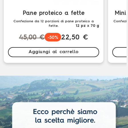
Pane proteico a fette
Mini 
Confezione da 12 porzioni di pane proteico a
Confezio
12 pz x 70 g
fette.
45,00 €
22,50 €
-50%
Aggiungi al carrello