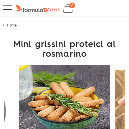
0
navigazione
SHOCKBOX
Accedi
Toggle
EMPORIO
Home
CHI
Mini grissini proteici al
SIAMO
rosmarino
CONTATTI
CLUB