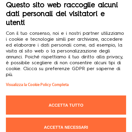
Questo sito web raccoglie alcuni
Mondo Formula12

dati personali dei visitatori e
utenti
© 2026 Formula12 S.r.l.
Con il tuo consenso, noi e i nostri partner utilizziamo
Soggetta dir. coord. Assist Group S.r.l. - Sede legale: via
i cookie e tecnologie simili per archiviare, accedere
Conti 7, 42020 San Polo d’Enza (RE) - Capitale sociale i.v.
ed elaborare i dati personali come, ad esempio, la
€ 10.000,00 - Partita IVA, Codice Fiscale e N. Registro
visita al sito web o la personalizzazione degli
Imprese: 02788950356 - Tutti i diritti riservati.
annunci. Poiché rispettiamo il tuo diritto alla privacy,
è possibile scegliere di non consentire alcuni tipi di
L’intero contenuto di questo sito web è tutelato da diritti d’autore o
cookie. Clicca su preferenze GDPR per saperne di
di copyright 2025 riservati esclusivamente a Formula12 S.r.l. Con
più.
esclusione degli atti o dei dati di emanazione dell’autorità
pubblica, il copyright copre l’elaborazione dei testi, la grafica, il
Visualizza la Cookie Policy Completa
modo di presentazione, la forma e le immagini soprattutto dei
prodotti. Sono vietate pertanto la loro riproduzione, comunicazione,
diffusione e messa a disposizione del pubblico. Il contenuto del sito
può essere scaricato soltanto per uso personale e non
commerciale. Alle violazioni si applicano le sanzioni previste dalla
ACCETTA TUTTO
Legge n. 633/1941.
ACCETTA NECESSARI