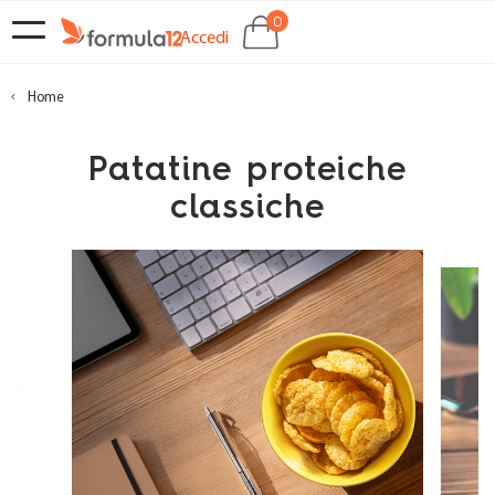
0
navigazione
SHOCKBOX
Accedi
Toggle
EMPORIO
Home
CHI
Patatine proteiche
SIAMO
classiche
CONTATTI
CLUB