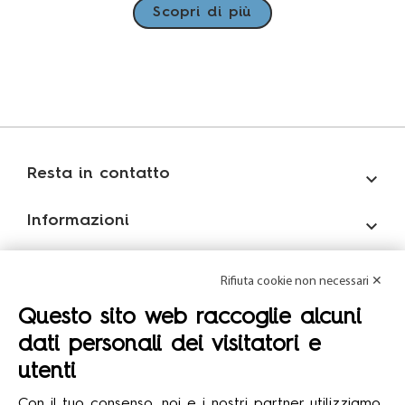
Scopri di più
Resta in contatto

Informazioni

Account

Rifiuta cookie non necessari ✕
Questo sito web raccoglie alcuni
Mondo Formula12

dati personali dei visitatori e
utenti
© 2026 Formula12 S.r.l.
Con il tuo consenso, noi e i nostri partner utilizziamo