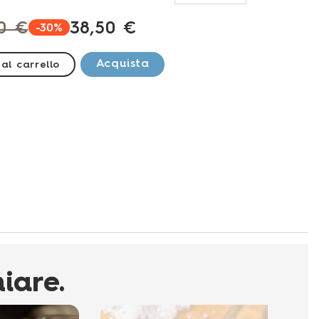
0 €
38,50 €
-30%
Acquista
al carrello
iare.