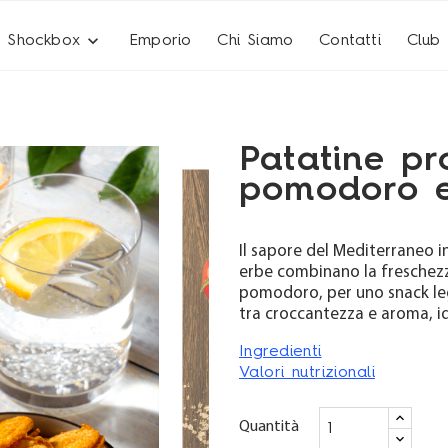
expand_more
Shockbox
Emporio
Chi Siamo
Contatti
Club
Patatine pr
pomodoro 
Il sapore del Mediterraneo 
erbe combinano la freschezz
pomodoro, per uno snack leg
tra croccantezza e aroma, id
ckbox One
Shockbox 
Ingredienti
Valori nutrizionali
 FORMA IN 12 GIORNI
RAGGIUNGI IL MASSIMO 
Quantità