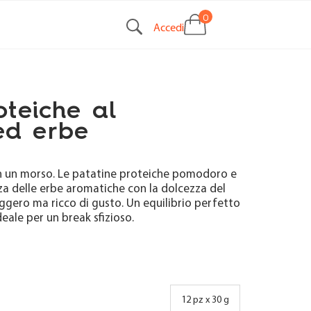
0
Accedi
oteiche al
ed erbe
in un morso. Le patatine proteiche pomodoro e
a delle erbe aromatiche con la dolcezza del
gero ma ricco di gusto. Un equilibrio perfetto
eale per un break sfizioso.
Pro
IN 20 GIORNI
12 pz x 30 g