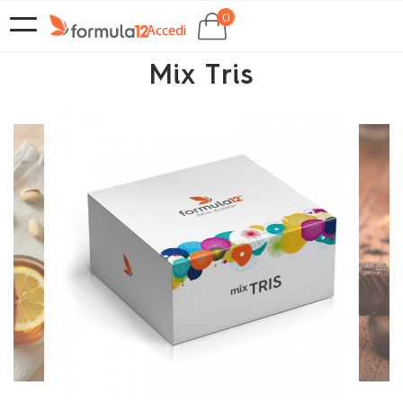
0
navigazione
SHOCKBOX
Accedi
Toggle
Mix Tris
EMPORIO
CHI
SIAMO
CONTATTI
CLUB