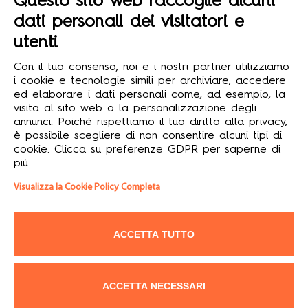
Questo sito web raccoglie alcuni

dati personali dei visitatori e
utenti
© 2026 Formula12 S.r.l.
Con il tuo consenso, noi e i nostri partner utilizziamo
Soggetta dir. coord. Assist Group S.r.l. - Sede legale: via
i cookie e tecnologie simili per archiviare, accedere
Conti 7, 42020 San Polo d’Enza (RE) - Capitale sociale i.v.
ed elaborare i dati personali come, ad esempio, la
€ 10.000,00 - Partita IVA, Codice Fiscale e N. Registro
visita al sito web o la personalizzazione degli
Imprese: 02788950356 - Tutti i diritti riservati.
annunci. Poiché rispettiamo il tuo diritto alla privacy,
è possibile scegliere di non consentire alcuni tipi di
L’intero contenuto di questo sito web è tutelato da diritti d’autore o
cookie. Clicca su preferenze GDPR per saperne di
di copyright 2025 riservati esclusivamente a Formula12 S.r.l. Con
più.
esclusione degli atti o dei dati di emanazione dell’autorità
pubblica, il copyright copre l’elaborazione dei testi, la grafica, il
Visualizza la Cookie Policy Completa
modo di presentazione, la forma e le immagini soprattutto dei
prodotti. Sono vietate pertanto la loro riproduzione, comunicazione,
diffusione e messa a disposizione del pubblico. Il contenuto del sito
può essere scaricato soltanto per uso personale e non
commerciale. Alle violazioni si applicano le sanzioni previste dalla
ACCETTA TUTTO
Legge n. 633/1941.
ACCETTA NECESSARI