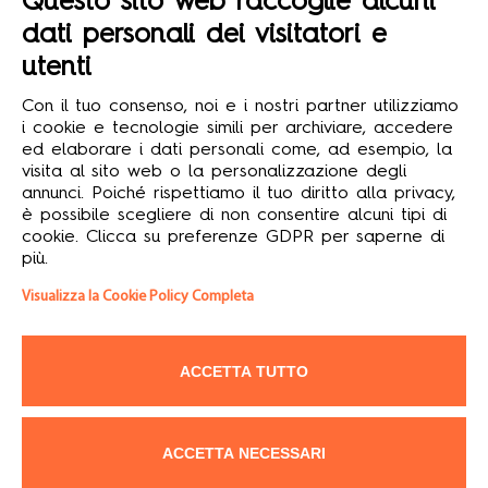
Questo sito web raccoglie alcuni

dati personali dei visitatori e
utenti
© 2026 Formula12 S.r.l.
Con il tuo consenso, noi e i nostri partner utilizziamo
Soggetta dir. coord. Assist Group S.r.l. - Sede legale: via
i cookie e tecnologie simili per archiviare, accedere
Conti 7, 42020 San Polo d’Enza (RE) - Capitale sociale i.v.
ed elaborare i dati personali come, ad esempio, la
€ 10.000,00 - Partita IVA, Codice Fiscale e N. Registro
visita al sito web o la personalizzazione degli
Imprese: 02788950356 - Tutti i diritti riservati.
annunci. Poiché rispettiamo il tuo diritto alla privacy,
è possibile scegliere di non consentire alcuni tipi di
L’intero contenuto di questo sito web è tutelato da diritti d’autore o
cookie. Clicca su preferenze GDPR per saperne di
di copyright 2025 riservati esclusivamente a Formula12 S.r.l. Con
più.
esclusione degli atti o dei dati di emanazione dell’autorità
pubblica, il copyright copre l’elaborazione dei testi, la grafica, il
Visualizza la Cookie Policy Completa
modo di presentazione, la forma e le immagini soprattutto dei
prodotti. Sono vietate pertanto la loro riproduzione, comunicazione,
diffusione e messa a disposizione del pubblico. Il contenuto del sito
può essere scaricato soltanto per uso personale e non
commerciale. Alle violazioni si applicano le sanzioni previste dalla
ACCETTA TUTTO
Legge n. 633/1941.
ACCETTA NECESSARI