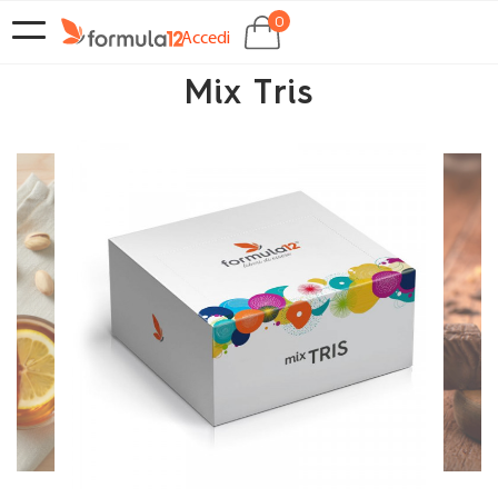
0
navigazione
SHOCKBOX
Accedi
Toggle
Mix Tris
EMPORIO
CHI
SIAMO
CONTATTI
CLUB