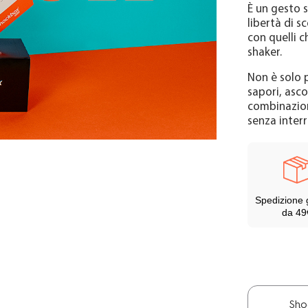
È un gesto s
keyboard_arrow_right
Scopri la linea Shockbox
libertà di s
con quelli c
shaker.
Non è solo p
sapori, asco
combinazion
senza interr
Spedizione 
da 49
Sho