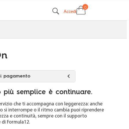
0
Accedi
On
di pagamento
o più semplice è continuare.
Pro
servizio che ti accompagna con leggerezza: anche
so si interrompe o il ritmo cambia puoi riprendere
IN 20 GIORNI
ezza e continuità, sempre con il supporto
e di Formula12.