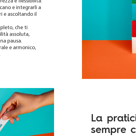
zza e flessibilità:
cano e integrarli a
i e ascoltando il
pleto, che ti
ità assoluta,
una pausa.
ale e armonico,
.
La pratic
sempre c