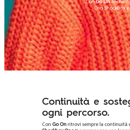
Con
Go On
anche dop
Con Shockbox e 
Continuità e soste
ogni percorso.
Con
Go On
ritrovi sempre la continuità 