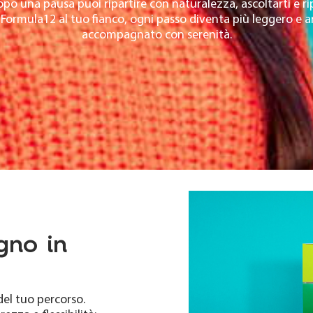
o una pausa puoi ripartire con naturalezza, ascoltarti e r
Formula12 al tuo fianco, ogni passo diventa più leggero e 
accompagnato con serenità.
gno in
del tuo percorso.