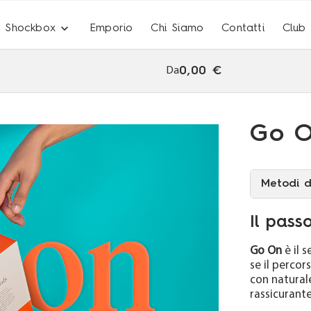
expand_more
Shockbox
Emporio
Chi Siamo
Contatti
Club
0,00 €
Da
Go 
Metodi 
Il pass
ckbox One
Shockbox 
Go On
è il 
se il percor
 FORMA IN 12 GIORNI
RAGGIUNGI IL MASSIMO 
con natural
rassicurant