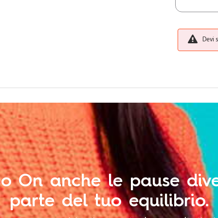
Devi 
o On anche le pause div
parte del tuo equilibrio.